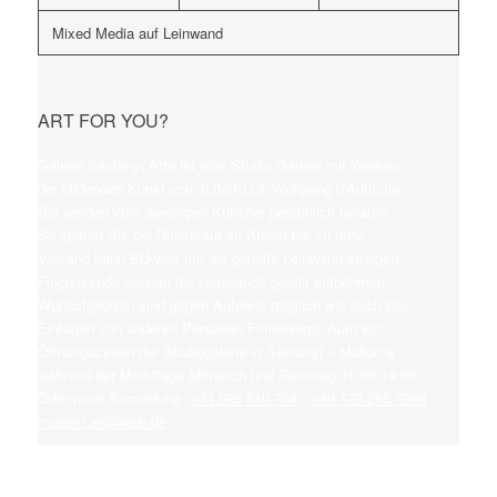
Mixed Media auf Leinwand
ART FOR YOU?
Galerie Santanyi Arte ist eine Studio-Galerie mit Werken
der bildenden Kunst von JOMIKU & Wolfgang d’Autriche.
Sie werden vom jeweiligen Künstler persönlich beraten.
So sparen Sie bei Direktkauf ab Atelier bis zu 90%
Versand kann EU-weit nur als gerollte Leinwand erfolgen.
Flugreisende können die Leinwände gerollt mitnehmen.
Wunschgrößen sind gegen Aufpreis möglich wie auch das
Einfügen von anderen Personen Firmenlogo, Auto ecc.
Öffnungszeiten der Studiogalerie in Santanyi – Mallorca
während der Markttage Mittwoch und Samstag 10:00-14:30
Oder nach Anmeldung
+34 695 610 764
+49 178 265 7899
modern.art@web.de