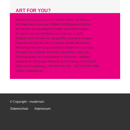
ART FOR YOU?
Galerie Santanyi Arte ist eine Studio-Galerie mit Werken
der bildenden Kunst von JOMIKU & Wolfgang d’Autriche.
Sie werden vom jeweiligen Künstler persönlich beraten.
So sparen Sie bei Direktkauf ab Atelier bis zu 90%
Versand kann EU-weit nur als gerollte Leinwand erfolgen.
Flugreisende können die Leinwände gerollt mitnehmen.
Wunschgrößen sind gegen Aufpreis möglich wie auch das
Einfügen von anderen Personen Firmenlogo, Auto ecc.
Öffnungszeiten der Studiogalerie in Santanyi – Mallorca
während der Markttage Mittwoch und Samstag 10:00-14:30
Oder nach Anmeldung
+34 695 610 764
+49 178 265 7899
modern.art@web.de
© Copyright - modernart
Datenschutz
Impressum