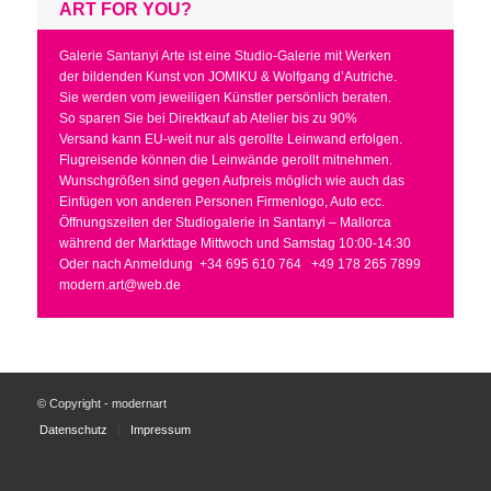
ART FOR YOU?
Galerie Santanyi Arte ist eine Studio-Galerie mit Werken
der bildenden Kunst von JOMIKU & Wolfgang d’Autriche.
Sie werden vom jeweiligen Künstler persönlich beraten.
So sparen Sie bei Direktkauf ab Atelier bis zu 90%
Versand kann EU-weit nur als gerollte Leinwand erfolgen.
Flugreisende können die Leinwände gerollt mitnehmen.
Wunschgrößen sind gegen Aufpreis möglich wie auch das
Einfügen von anderen Personen Firmenlogo, Auto ecc.
Öffnungszeiten der Studiogalerie in Santanyi – Mallorca
während der Markttage Mittwoch und Samstag 10:00-14:30
Oder nach Anmeldung
+34 695 610 764
+49 178 265 7899
modern.art@web.de
© Copyright - modernart
Datenschutz
Impressum